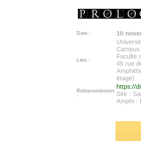
10 nov
Date :
Universit
Campus 
Faculté 
Lieu :
45 rue d
Amphithé
étage)
https://d
Retransmission
Site : S
:
Amphi : 