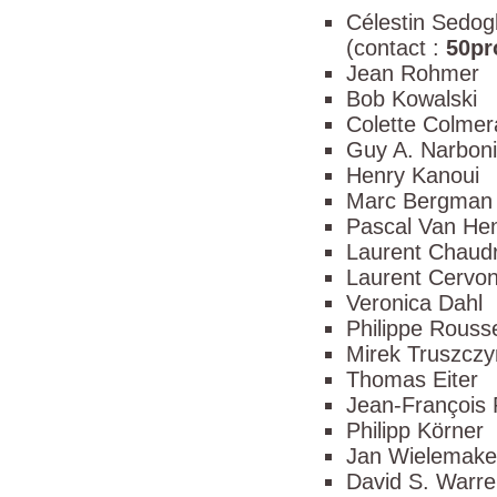
Célestin Sedo
(contact :
50pr
Jean Rohmer
Bob Kowalski
Colette Colmer
Guy A. Narboni
Henry Kanoui
Marc Bergman
Pascal Van He
Laurent Chaud
Laurent Cervon
Veronica Dahl
Philippe Rouss
Mirek Truszczy
Thomas Eiter
Jean-François 
Philipp Körner
Jan Wielemake
David S. Warr